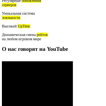
Регулярные
обновления
серверов
Уникальная система
лояльности
Высокий
UpTime
Динамическая смена
рейтов
на любом игровом мире
О нас говорят на YouTube