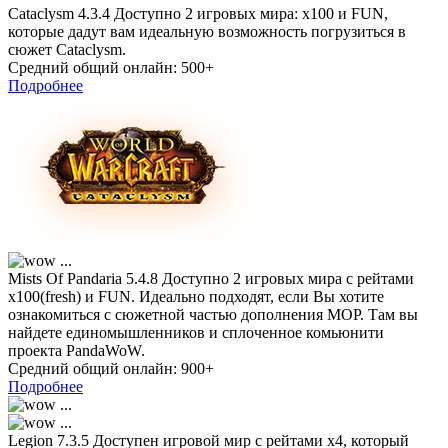
Cataclysm 4.3.4
Доступно 2 игровых мира: х100 и FUN,
которые дадут вам идеальную возможность погрузиться в
сюжет Cataclysm.
Средний общий онлайн:
500+
Подробнее
Mists Of Pandaria 5.4.8
Доступно 2 игровых мира с рейтами
х100(fresh) и FUN. Идеально подходят, если Вы хотите
ознакомиться с сюжетной частью дополнения MOP. Там вы
найдете единомышленников и сплоченное комьюнити
проекта PandaWoW.
Средний общий онлайн:
900+
Подробнее
Legion 7.3.5
Доступен игровой мир с рейтами х4, который